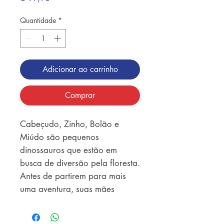
Quantidade
*
Adicionar ao carrinho
Comprar
Cabeçudo, Zinho, Bolão e
Miúdo são pequenos
dinossauros que estão em
busca de diversão pela floresta.
Antes de partirem para mais
uma aventura, suas mães
aconselham: “Cuidado com o
GIGANTOSSAURO, ele é feroz