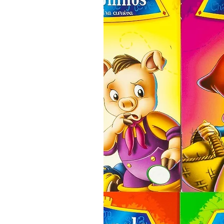
corações "sentirem" ser o 
Resenha: 

O caminho para chegar ao
singelas e sinceras criam
Criança que ora é abençoa