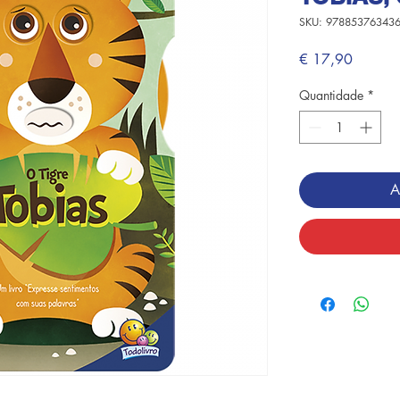
SKU: 97885376343
Preço
€ 17,90
Quantidade
*
A