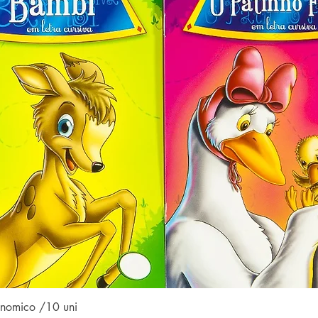
Visualização rápida
conomico /10 uni