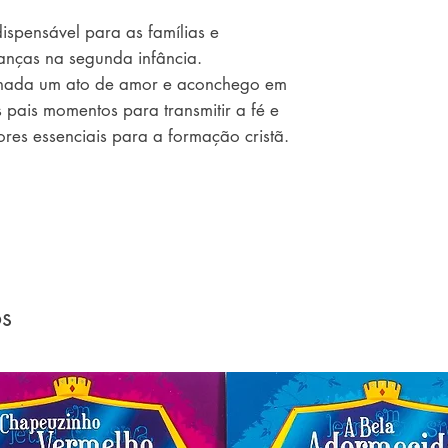
ispensável para as famílias e 
anças na segunda infância. 

ilhada um ato de amor e aconchego em 
 pais momentos para transmitir a fé e 
res essenciais para a formação cristã. 

álogos com Deus. 

e fortalecem a fé, a esperança, o amor 
icologicamente positiva sobre o 
a ser semeado/compartilhado. 

os
lustrações delicadas; excelente 
sistentes (cartonadas), formato 
a os pequenos, que se identificam com 
ara ser lido sempre que os pequenos 