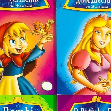
momento. 

 coração de Deus é a oração. Palavras 
 uma comunhão direta com o Senhor. 
da e feliz!