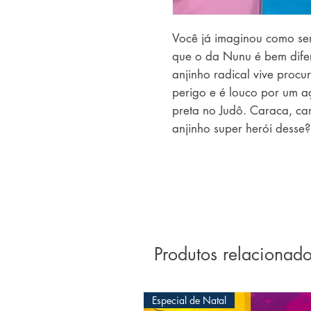
Você já imaginou como ser
que o da Nunu é bem difer
anjinho radical vive proc
perigo e é louco por um aç
preta no Judô. Caraca, ca
anjinho super herói desse?
Produtos relacionad
Especial de Natal