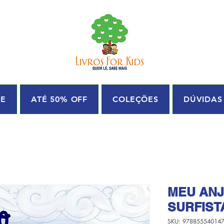
UE
ATÉ 50% OFF
COLEÇÕES
DÚVIDAS
MEU ANJ
SURFISTA
SKU: 97885554014