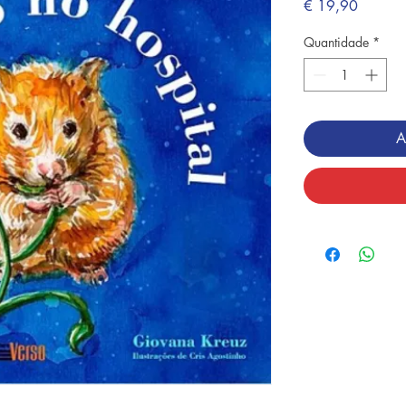
Preço
€ 19,90
Quantidade
*
A