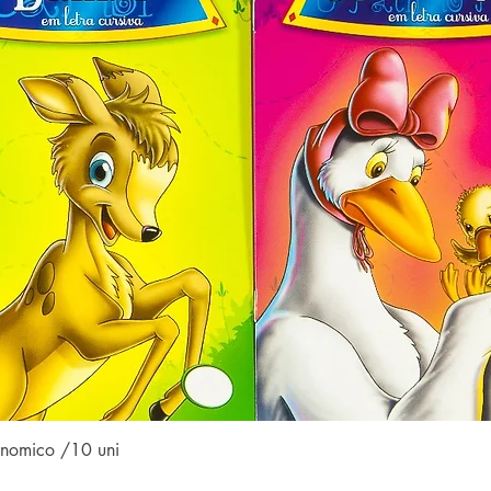
Visualização rápida
conomico /10 uni