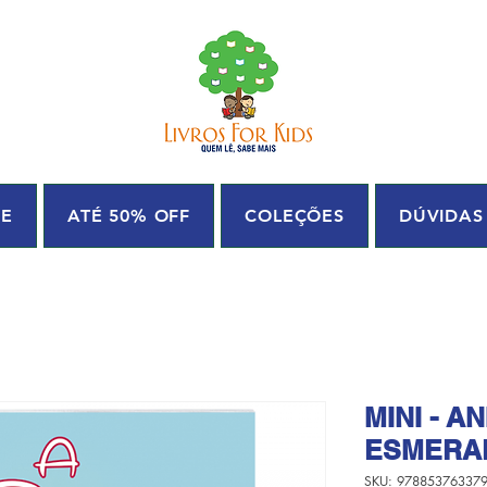
UE
ATÉ 50% OFF
COLEÇÕES
DÚVIDAS
MINI - A
ESMERAL
SKU: 97885376337