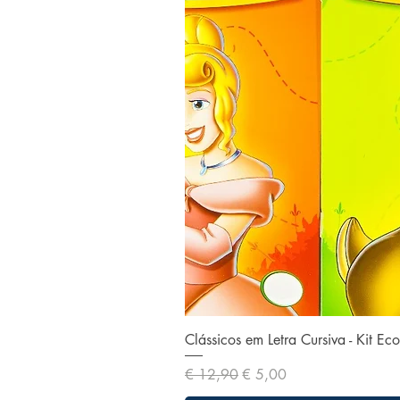
Clássicos em Letra Cursiva - Kit E
Preço normal
Preço promocional
€ 12,90
€ 5,00