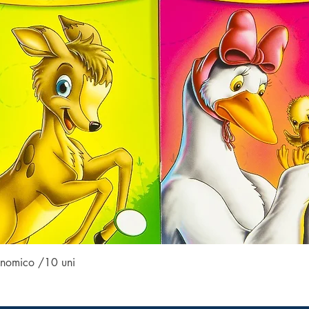
Visualização rápida
conomico /10 uni