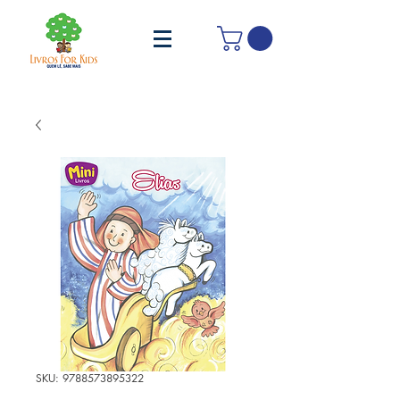
SKU: 9788573895322