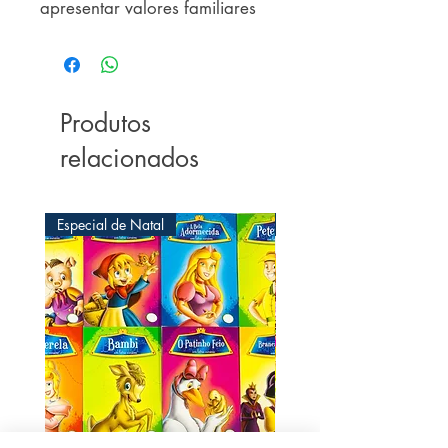
apresentar valores familiares 
estimados.
Produtos
relacionados
Especial de Natal
Especial de Natal