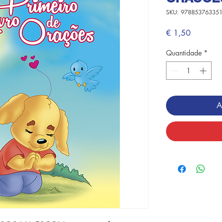
SKU: 97885376335
Preço
€ 1,50
Quantidade
*
A