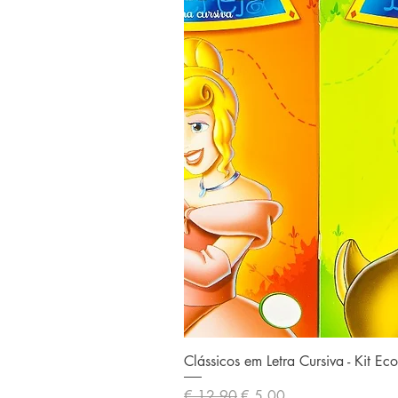
Clássicos em Letra Cursiva - Kit E
Preço normal
Preço promocional
€ 12,90
€ 5,00