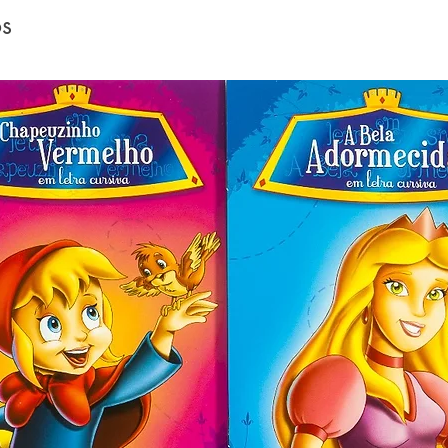
os
 demonstrar à criança, por meio de 
, personificados, de insetos e animais 
 as desvantagens da prática de ações 
e ordem inferior, como a presunção, a 
ção, o egoísmo, a soberba, a 
lendo as simpáticas histórias e 
peripécias vivenciadas pelos 
o da criança é despertada para uma 
omportamento de cada personagem, 
ão que as virtudes e os valores éticos 
nquanto os sentimentos menos dignos as 
ar desacertos, dificuldades, conflitos. 

ria e em sua grande "sapiência", uma 