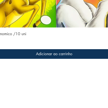
amigos, colegas e companheiros.
Visualização rápida
conomico /10 uni
Adicionar ao carrinho
Conteúdo do site
Acom
Home
 a livros
s que
Coleções
ter o
Todos os livros