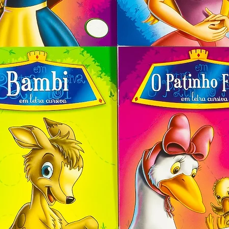
lseando a verdade.  Depois de criar 
colocam em risco a sua própria vida e 
hega à conclusão de que a soberba é 
que não merece ser cultivado por 
terística o distanciamento da verdade, 
 algo que não corresponde à realidade 
na aparência.  Fica  muito próxima do 
a deslealdade. 

dade, na base do fingimento e da 
quebra de confiança.  Quando isso 
, para uma pessoa falsa, fingida, 
bilidade.   

onfiança das pessoas, quem age com 
entar dificuldades para se relacionar e 