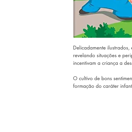
Delicadamente ilustrados, e
revelando situações e peri
incentivam a criança a des
O cultivo de bons sentimen
formação do caráter infanti
o desenvolvimento harmonio
espirituais. 

As leis que conduzem o ho
felicidade, ainda que rela