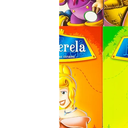
raposa vai inventando e fa
verdadeiras aventuras que 
a de suas companheiras, c
um sentimento muito ruim, 
ninguém. 

FALSIDADE 

A falsidade tem como carac
ou seja, é a afirmação de
dos fatos, e que existe só 
fingimento, da mentira e d
Tudo que é feito com falsi
mentira, pode resultar na 
acontece, fica muito difícil
mentirosa, recuperar a credi
Sem poder contar com a c
falsidade sujeita-se a enfr