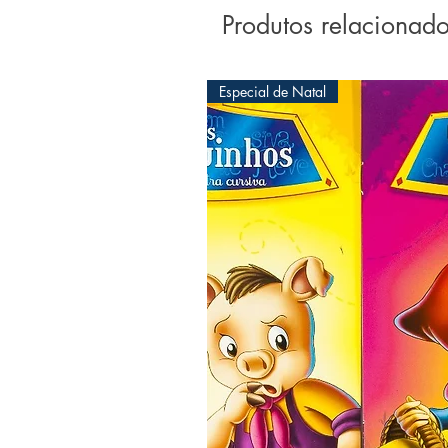
todas as virtudes. 

Produtos relacionad
A coleção Sentimentos visa
exemplos de comportamento
Especial de Natal
retratados em seus livros,
baseadas em sentimentos d
vaidade exagerada, a ambi
falsidade. 

Assim, enquanto se distrai 
acompanha as situações e 
protagonistas, a percepçã
análise comparativa do c
fazendo-a chegar à conclus
aproximam as criaturas, e
distanciam, e podem acarret
Muito confiante em si próp