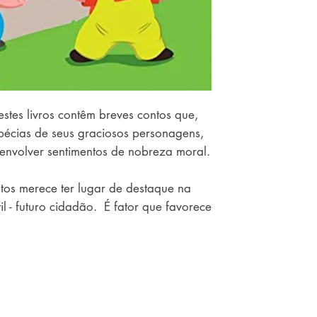
stes livros contêm breves contos que, 
pécias de seus graciosos personagens, 
envolver sentimentos de nobreza moral. 

tos merece ter lugar de destaque na 
l - futuro cidadão.  É fator que favorece 
so de suas faculdades culturais e 
mem à paz de consciência e à 
tiva, fundamentam-se na prática de 