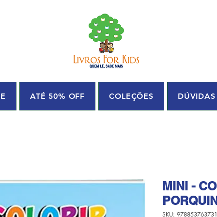
UE
ATÉ 50% OFF
COLEÇÕES
DÚVIDAS
MINI - C
PORQUIN
SKU: 97885376373