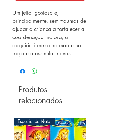
Um jeito  gostoso e, 
principalmente, sem traumas de 
ajudar a criança a fortalecer a 
coordenação motora, a 
adquirir firmeza na mão e no 
traço e a assimilar novos 
conhecimentos.  

Sem dúvida, com este livro a 
criança aprenderá brincando e 
terá sua curiosidade 
Produtos
despertada, favorecendo seu 
relacionados
potencial de criatividade e 
assimilação.
Especial de Natal
Especial de Natal