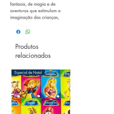
fantasia, de magia e de 
aventuras que estimulam a 
imaginação das crianças, 
educando por meio de 
preciosos ensinamentos.
Produtos
relacionados
Especial de Natal
Especial de Natal