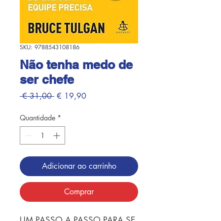
SKU: 9788543108186
Não tenha medo de
ser chefe
Preço
Preço
 € 31,00 
€ 19,90
normal
promocional
Quantidade
*
Adicionar ao carrinho
Comprar
UM PASSO A PASSO PARA SE