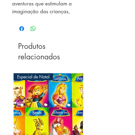
aventuras que estimulam a 
imaginação das crianças, 
educando por meio de 
preciosos ensinamentos.
Produtos
relacionados
Especial de Natal
Especial de Natal