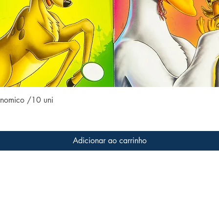
Visualização rápida
conomico /10 uni
Adicionar ao carrinho
Conteúdo do site
Acom
Home
 a livros