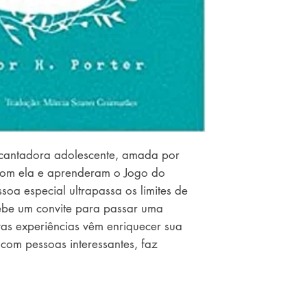
cantadora adolescente, amada por
com ela e aprenderam o Jogo do
oa especial ultrapassa os limites de
ebe um convite para passar uma
as experiências vêm enriquecer sua
 com pessoas interessantes, faz
e muito, e ajuda pessoas necessitadas
u caminho. É nesse livro, também, que
 e experimenta a inquietação, as