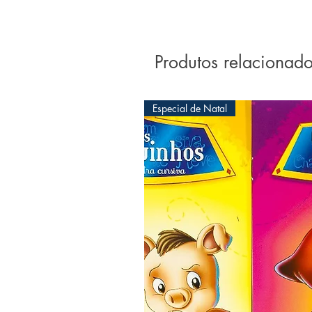
dúvidas e as emoções pel
apaixonadas
Produtos relacionad
Especial de Natal