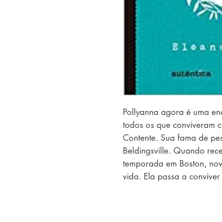
Pollyanna agora é uma en
todos os que conviveram 
Contente. Sua fama de pess
Beldingsville. Quando rec
temporada em Boston, nov
vida. Ela passa a conviver
amizades, ensina e aprend
que vai encontrando em se
Pollyanna descobre o amor