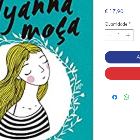
Preço
€ 17,90
Quantidade
*
A