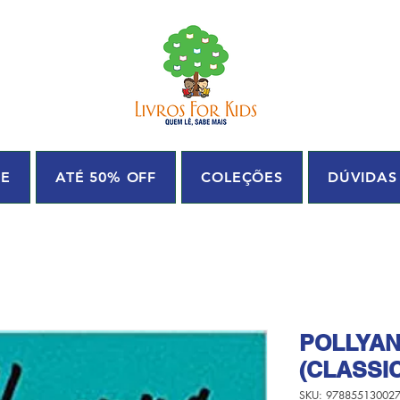
UE
ATÉ 50% OFF
COLEÇÕES
DÚVIDAS
POLLYA
(CLASSI
SKU: 97885513002