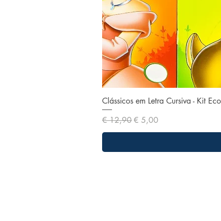
Clássicos em Letra Cursiva - Kit E
Preço normal
Preço promocional
€ 12,90
€ 5,00
Nossa missão
Nossa missão é facilitar o acesso