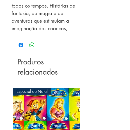
todos os tempos. Histórias de 
fantasia, de magia e de 
aventuras que estimulam a 
imaginação das crianças, 
educando por meio de 
preciosos ensinamentos.
Produtos
relacionados
Especial de Natal
Especial de Natal