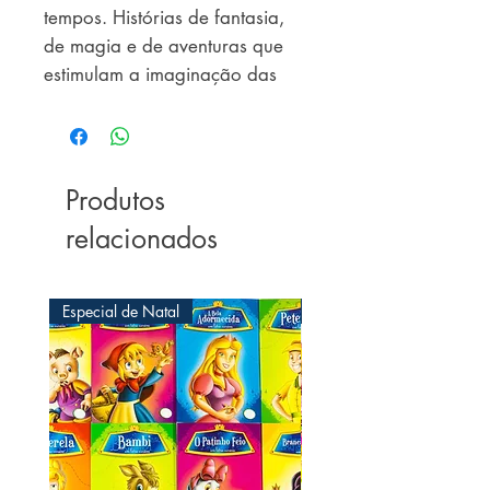
tempos. Histórias de fantasia, 
de magia e de aventuras que 
estimulam a imaginação das 
crianças, educando por meio 
de preciosos ensinamentos.
Produtos
relacionados
Especial de Natal
Especial de Natal