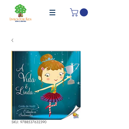
SKU: 9788537632390