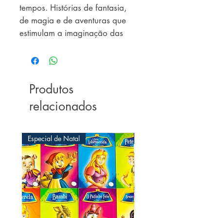
tempos. Histórias de fantasia, 
de magia e de aventuras que 
estimulam a imaginação das 
crianças, educando por meio 
de preciosos ensinamentos.
Produtos
relacionados
Especial de Natal
Especial de Natal