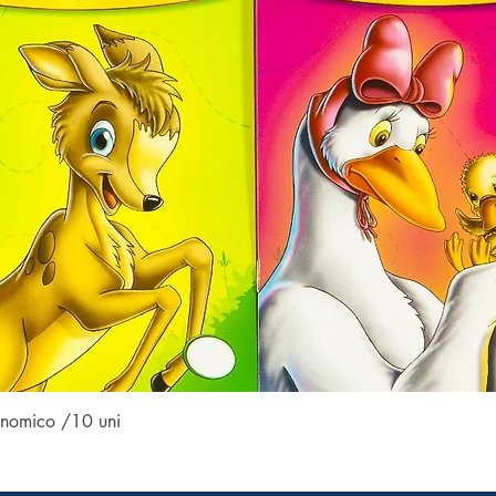
Visualização rápida
conomico /10 uni