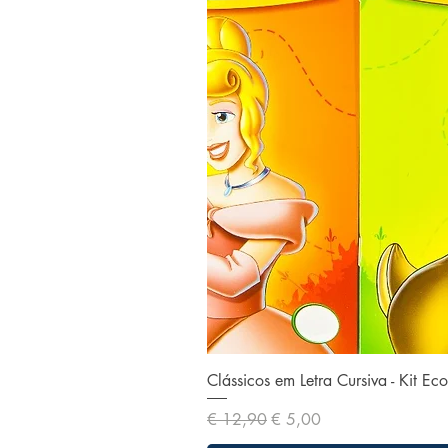
Clássicos em Letra Cursiva - Kit E
Preço normal
Preço promocional
€ 12,90
€ 5,00