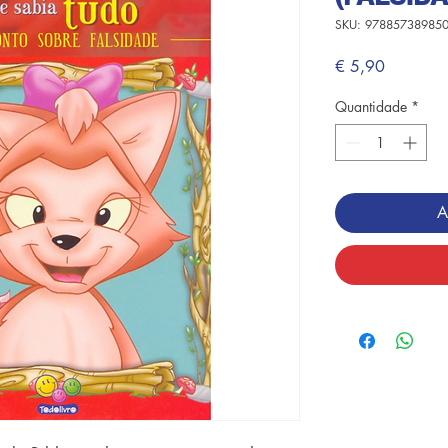
SKU: 97885738985
Preço
€ 5,90
Quantidade
*
A