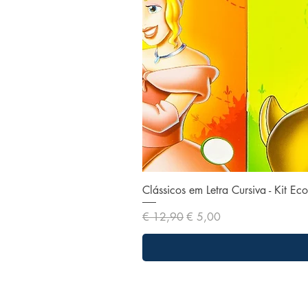
Clássicos em Letra Cursiva - Kit E
Preço normal
Preço promocional
€ 12,90
€ 5,00