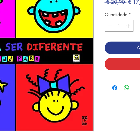
Preço
 € 20,90 
€ 17
norma
Quantidade
*
A