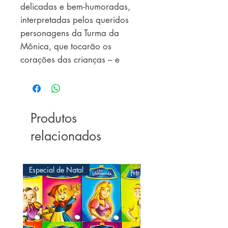
delicadas e bem-humoradas,
interpretadas pelos queridos
personagens da Turma da
Mônica, que tocarão os
corações das crianças – e
também dos adultos! São cinco
histórias incríveis para rir e se
emocionar com a turminha mais
amada do Brasil!
Produtos
relacionados
Especial de Natal
Especial de Natal