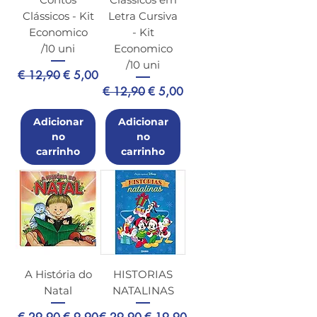
Clássicos - Kit
Letra Cursiva
Economico
- Kit
/10 uni
Economico
/10 uni
Preço normal
Preço promocional
€ 12,90
€ 5,00
Preço normal
Preço promocional
€ 12,90
€ 5,00
Adicionar
Adicionar
no
no
carrinho
carrinho
A História do
HISTORIAS
Natal
NATALINAS
Preço normal
Preço promocional
Preço normal
Preço promocional