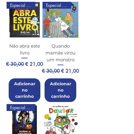
Especial de Natal
Especial de Natal
Não abra este
Quando
livro
mamãe virou
um monstro
Preço normal
Preço promocional
€ 30,00
€ 21,00
Preço normal
Preço promocional
€ 30,00
€ 21,00
Adicionar
Adicionar
no
no
carrinho
carrinho
Especial de Natal