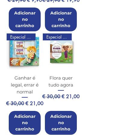
€ 29,90
€ 9,90
€ 29,90
€ 19,90
Adicionar
Adicionar
no
no
carrinho
carrinho
Especial de Natal
Especial de Natal
Ganhar é
Flora quer
legal, errar é
tudo agora
normal
Preço normal
Preço promocional
€ 30,00
€ 21,00
Preço normal
Preço promocional
€ 30,00
€ 21,00
Adicionar
Adicionar
no
no
carrinho
carrinho