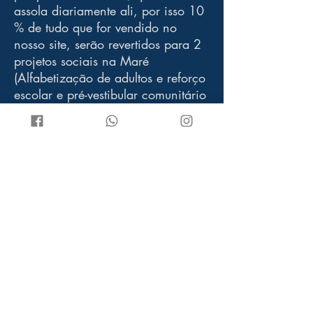
assola diariamente ali, por isso 10
% de tudo que for vendido no
nosso site, serão revertidos para 2
projetos sociais na Maré
(Alfabetização de adultos e reforço
escolar e pré-vestibular comunitário
da qual eu fiz parte), além de um
projeto voltado para educação e
alfabetização de mulheres no
Senegal.
ONDE ESTAMOS?
LFK NO MUNDO