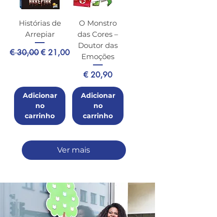
Histórias de
O Monstro
Arrepiar
das Cores –
Doutor das
Preço normal
Preço promocional
€ 30,00
€ 21,00
Emoções
Preço
€ 20,90
Adicionar
Adicionar
no
no
carrinho
carrinho
Ver mais