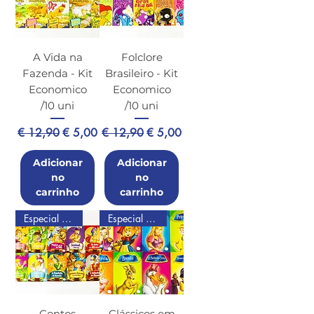
A Vida na
Folclore
Fazenda - Kit
Brasileiro - Kit
Economico
Economico
/10 uni
/10 uni
Preço normal
Preço promocional
Preço normal
Preço promocional
€ 12,90
€ 5,00
€ 12,90
€ 5,00
Adicionar
Adicionar
no
no
carrinho
carrinho
Especial de Natal
Especial de Natal
Contos
Clássicos em