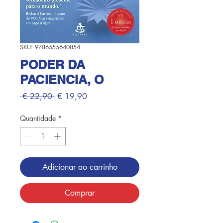
SKU: 9786555640854
PODER DA
PACIENCIA, O
Preço
Preço
 € 22,90 
€ 19,90
normal
promocional
Quantidade
*
Adicionar ao carrinho
Comprar