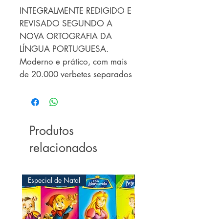
INTEGRALMENTE REDIGIDO E
REVISADO SEGUNDO A
NOVA ORTOGRAFIA DA
LÍNGUA PORTUGUESA.
Moderno e prático, com mais
de 20.000 verbetes separados
silabicamente, o Dicionário
Ilustrado da Língua Portuguesa
busca estimular a
aprendizagem e auxiliar na
Produtos
compreensão das palavras.
relacionados
Para tanto, apresenta: Guia
fácil, prático e completo sobre
as mudanças introduzidas na
Especial de Natal
Especial de Natal
acentuação, hifenização e
grafia. Expressões e termos da
Língua Inglesa, de uso