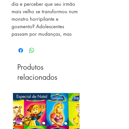
dia e perceber que seu irmão 
mais velho se transformou num 
monstro horripilante e 
gosmento? Adolescentes 
passam por mudanças, mas 
essa foi diferente de qualquer 
outra. É o que aconteceu com 
Tom, um adorável garoto que 
viu sua vida virar uma 
Produtos
misteriosa aventura pela busca 
relacionados
do motivo da transformação de 
seu irmão. Além disso, tudo 
acontece em uma difícil festa de 
Especial de Natal
Especial de Natal
aniversário, uma tremenda 
bagunça!