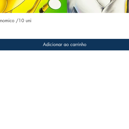
Visualização rápida
conomico /10 uni
Adicionar ao carrinho
Conteúdo do site
Acom
Home
 a livros
s que
Coleções
ter o
Todos os livros
Família LFK
Dúvidas